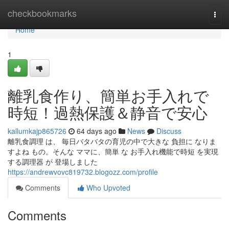
Home
checkbookmarks
Togg
navi
Home
1
離乳食作り、簡単お手入れで
時短！過熱保護＆静音で安心
kallumkajp865726
64 days ago
News
Discuss
離乳食調理 は、 毎日バタバタの育児の中で大きな 負担に なりま
すよね もの。そんな ママに、簡単 な お手入れ機能で時短 を実現
する調理器 が 登場しました
https://andrewvovc819732.blogozz.com/profile
Comments
Who Upvoted
Comments