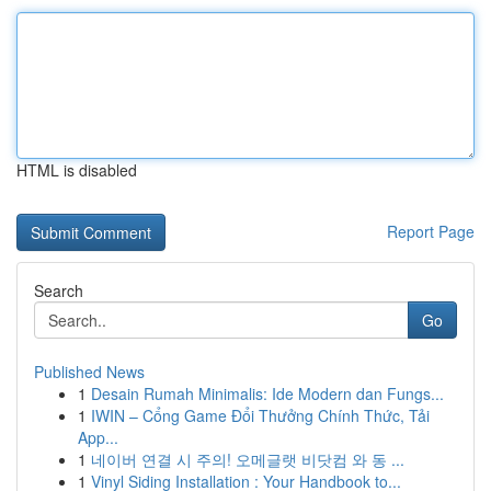
HTML is disabled
Report Page
Search
Go
Published News
1
Desain Rumah Minimalis: Ide Modern dan Fungs...
1
IWIN – Cổng Game Đổi Thưởng Chính Thức, Tải
App...
1
네이버 연결 시 주의! 오메글랫 비닷컴 와 동 ...
1
Vinyl Siding Installation : Your Handbook to...