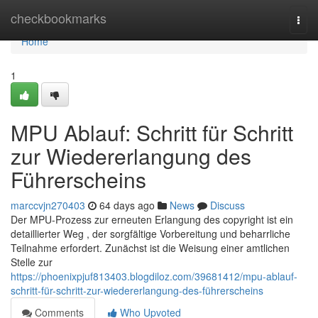
Home
checkbookmarks
Togg
navi
Home
1
MPU Ablauf: Schritt für Schritt
zur Wiedererlangung des
Führerscheins
marccvjn270403
64 days ago
News
Discuss
Der MPU-Prozess zur erneuten Erlangung des copyright ist ein
detaillierter Weg , der sorgfältige Vorbereitung und beharrliche
Teilnahme erfordert. Zunächst ist die Weisung einer amtlichen
Stelle zur
https://phoenixpjuf813403.blogdiloz.com/39681412/mpu-ablauf-
schritt-für-schritt-zur-wiedererlangung-des-führerscheins
Comments
Who Upvoted