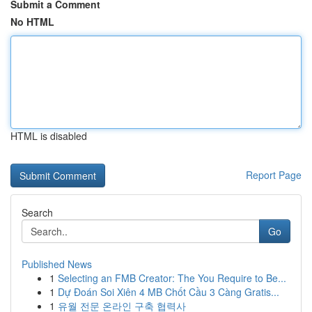
Submit a Comment
No HTML
HTML is disabled
Report Page
Search
Go
Published News
1
Selecting an FMB Creator: The You Require to Be...
1
Dự Đoán Soi Xiên 4 MB Chốt Cầu 3 Càng Gratis...
1
유월 전문 온라인 구축 협력사