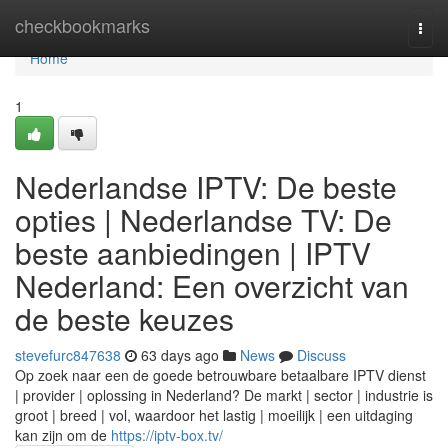
Home
checkbookmarks
Togg
navi
Home
1
Nederlandse IPTV: De beste
opties | Nederlandse TV: De
beste aanbiedingen | IPTV
Nederland: Een overzicht van
de beste keuzes
stevefurc847638
63 days ago
News
Discuss
Op zoek naar een de goede betrouwbare betaalbare IPTV dienst
| provider | oplossing in Nederland? De markt | sector | industrie is
groot | breed | vol, waardoor het lastig | moeilijk | een uitdaging
kan zijn om de
https://iptv-box.tv/