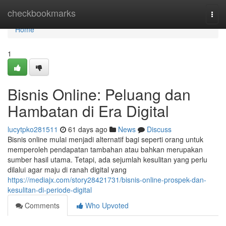
Home
checkbookmarks
Togg
navi
Home
1
Bisnis Online: Peluang dan
Hambatan di Era Digital
lucytpko281511
61 days ago
News
Discuss
Bisnis online mulai menjadi alternatif bagi seperti orang untuk
memperoleh pendapatan tambahan atau bahkan merupakan
sumber hasil utama. Tetapi, ada sejumlah kesulitan yang perlu
dilalui agar maju di ranah digital yang
https://mediajx.com/story28421731/bisnis-online-prospek-dan-
kesulitan-di-periode-digital
Comments
Who Upvoted