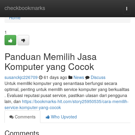
Home
checkbookmarks
Togg
navi
Home
1
Panduan Memilih Jasa
Komputer yang Cocok
susanckjc226709
61 days ago
News
Discuss
Untuk memiliki komputer yang senantiasa berfungsi secara
optimal, penting untuk memilih service komputer yang berkualitas
. Evaluasi reputasi pusat service, pastikan ulasan dari pengguna
lain, dan
https://bookmarks-hit.com/story25950535/cara-memilih-
service-komputer-yang-cocok
Comments
Who Upvoted
Comments