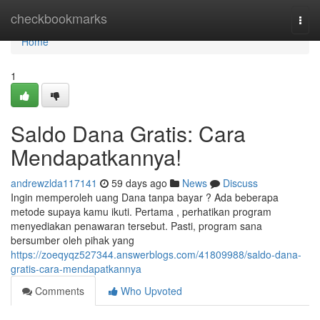
Home
checkbookmarks
Togg
navi
Home
1
Saldo Dana Gratis: Cara
Mendapatkannya!
andrewzlda117141
59 days ago
News
Discuss
Ingin memperoleh uang Dana tanpa bayar ? Ada beberapa
metode supaya kamu ikuti. Pertama , perhatikan program
menyediakan penawaran tersebut. Pasti, program sana
bersumber oleh pihak yang
https://zoeqyqz527344.answerblogs.com/41809988/saldo-dana-
gratis-cara-mendapatkannya
Comments
Who Upvoted