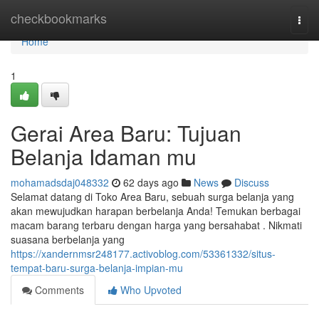
Home
checkbookmarks
Togg
navi
Home
1
Gerai Area Baru: Tujuan
Belanja Idaman mu
mohamadsdaj048332
62 days ago
News
Discuss
Selamat datang di Toko Area Baru, sebuah surga belanja yang
akan mewujudkan harapan berbelanja Anda! Temukan berbagai
macam barang terbaru dengan harga yang bersahabat . Nikmati
suasana berbelanja yang
https://xandernmsr248177.activoblog.com/53361332/situs-
tempat-baru-surga-belanja-impian-mu
Comments
Who Upvoted