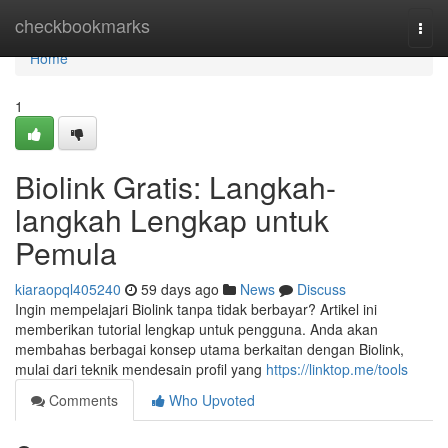
Home
checkbookmarks
Togg
navi
Home
1
Biolink Gratis: Langkah-
langkah Lengkap untuk
Pemula
kiaraopql405240
59 days ago
News
Discuss
Ingin mempelajari Biolink tanpa tidak berbayar? Artikel ini
memberikan tutorial lengkap untuk pengguna. Anda akan
membahas berbagai konsep utama berkaitan dengan Biolink,
mulai dari teknik mendesain profil yang
https://linktop.me/tools
Comments
Who Upvoted