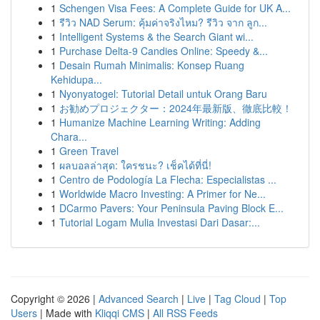
1
Schengen Visa Fees: A Complete Guide for UK A...
1
รีวิว NAD Serum: คุ้มค่าจริงไหม? รีวิว จาก ลูก...
1
Intelligent Systems & the Search Giant wi...
1
Purchase Delta-9 Candies Online: Speedy &...
1
Desain Rumah Minimalis: Konsep Ruang
Kehidupa...
1
Nyonyatogel: Tutorial Detail untuk Orang Baru
1
お勧めプロジェクター：2024年最新版、徹底比較！
1
Humanize Machine Learning Writing: Adding
Chara...
1
Green Travel
1
ผลบอลล่าสุด: ใครชนะ? เช็คได้ที่นี่!
1
Centro de Podología La Flecha: Especialistas ...
1
Worldwide Macro Investing: A Primer for Ne...
1
DCarmo Pavers: Your Peninsula Paving Block E...
1
Tutorial Logam Mulia Investasi Dari Dasar:...
Copyright © 2026 |
Advanced Search
|
Live
|
Tag Cloud
|
Top
Users
| Made with
Kliqqi CMS
|
All RSS Feeds