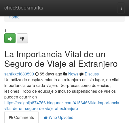
Home
checkbookmarks
Togg
navi
Home
1
La Importancia Vital de un
Seguro de Viaje al Extranjero
sahilxxef880599
55 days ago
News
Discuss
Un póliza de desplazamiento al extranjero es, sin lugar, de vital
importancia para cada viajero. Sorpresas como dolencias ,
lesiones , robo de equipaje o incluso suspensiones de vuelos
pueden ocurrir en
https://craignljo874766.blogunok.com/41564666/la-importancia-
vital-de-un-seguro-de-viaje-al-extranjero
Comments
Who Upvoted