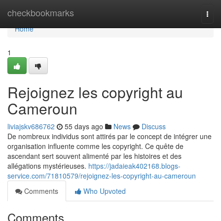
Home
checkbookmarks
Togg
navi
Home
1
Rejoignez les copyright au
Cameroun
liviajskv686762
55 days ago
News
Discuss
De nombreux individus sont attirés par le concept de intégrer une
organisation influente comme les copyright. Ce quête de
ascendant sert souvent alimenté par les histoires et des
allégations mystérieuses.
https://jadaieak402168.blogs-
service.com/71810579/rejoignez-les-copyright-au-cameroun
Comments
Who Upvoted
Comments