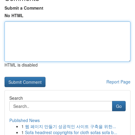
Submit a Comment
No HTML
HTML is disabled
Report Page
Search
Go
Published News
1
웹 페이지 만들기 성공적인 사이트 구축을 위한...
1
Sofa headrest copyrights for cloth sofas sofa b...