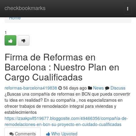
Home
checkbookmarks
Togg
navi
Home
1
Firma de Reformas en
Barcelona : Nuestro Plan en
Cargo Cualificadas
reformas-barcelona419838
56 days ago
News
Discuss
¿Buscas una compañía de reformas en BCN que pueda convertir
tu idea en realidad? En su compañía , nos especializamos en
ofrecer trabajos de remodelación integral para viviendas y
establecimientos
https://izaakpvlf519677.bloggosite.com/49466356/compañía-de-
remodelaciones-en-bcn-su-proyecto-en-cuidado-cualificadas
Comments
Who Upvoted