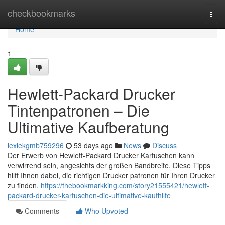
Home
checkbookmarks
Togg
navi
Home
1
Hewlett-Packard Drucker
Tintenpatronen – Die
Ultimative Kaufberatung
lexiekgmb759296
53 days ago
News
Discuss
Der Erwerb von Hewlett-Packard Drucker Kartuschen kann
verwirrend sein, angesichts der großen Bandbreite. Diese Tipps
hilft Ihnen dabei, die richtigen Drucker patronen für Ihren Drucker
zu finden.
https://thebookmarkking.com/story21555421/hewlett-
packard-drucker-kartuschen-die-ultimative-kaufhilfe
Comments
Who Upvoted