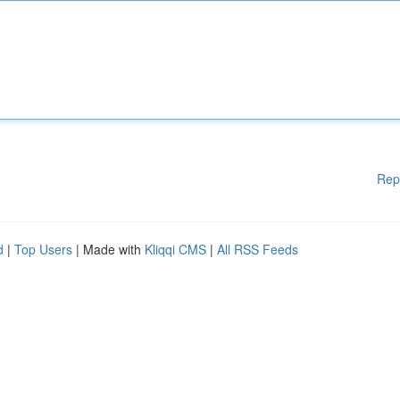
Rep
d
|
Top Users
| Made with
Kliqqi CMS
|
All RSS Feeds