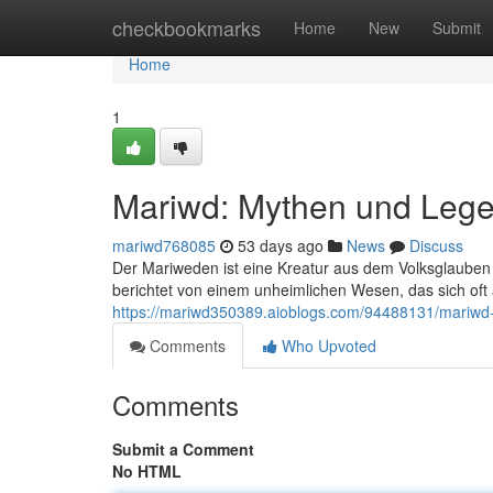
Home
checkbookmarks
Home
New
Submit
Home
1
Mariwd: Mythen und Leg
mariwd768085
53 days ago
News
Discuss
Der Mariweden ist eine Kreatur aus dem Volksglaube
berichtet von einem unheimlichen Wesen, das sich oft
https://mariwd350389.aioblogs.com/94488131/mariw
Comments
Who Upvoted
Comments
Submit a Comment
No HTML