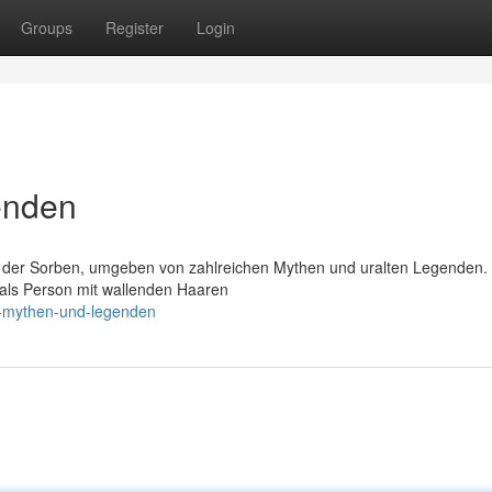
Groups
Register
Login
enden
n der Sorben, umgeben von zahlreichen Mythen und uralten Legenden
 als Person mit wallenden Haaren
d-mythen-und-legenden