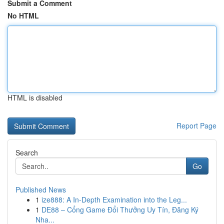
Submit a Comment
No HTML
HTML is disabled
Report Page
Search
Go
Published News
1
ize888: A In-Depth Examination into the Leg...
1
DE88 – Cổng Game Đổi Thưởng Uy Tín, Đăng Ký
Nha...