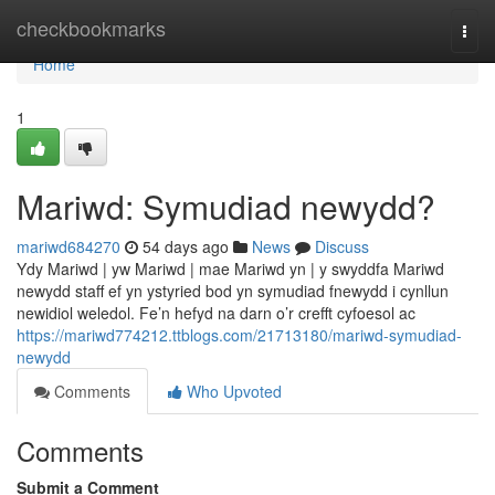
Home
checkbookmarks
Togg
navi
Home
1
Mariwd: Symudiad newydd?
mariwd684270
54 days ago
News
Discuss
Ydy Mariwd | yw Mariwd | mae Mariwd yn | y swyddfa Mariwd
newydd staff ef yn ystyried bod yn symudiad fnewydd i cynllun
newidiol weledol. Fe’n hefyd na darn o’r crefft cyfoesol ac
https://mariwd774212.ttblogs.com/21713180/mariwd-symudiad-
newydd
Comments
Who Upvoted
Comments
Submit a Comment