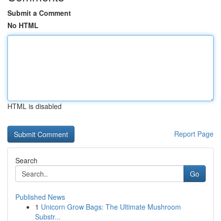
Submit a Comment
No HTML
HTML is disabled
Report Page
Search
Go
Published News
1
Unicorn Grow Bags: The Ultimate Mushroom
Substr...