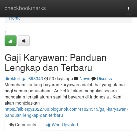
Home
checkbookmarks
Togg
navi
Home
1
Gaji Karyawan: Panduan
Lengkap dan Terbaru
direktori-gaji698343
53 days ago
News
Discuss
Memahami tentang bayaran karyawan adalah hal yang utama
bagi semua perusahaan. Artikel ini akan mengulas secara
mendalam terkait aturan saat ini bayaran di Indonesia . Kami
akan menjelaskan
https://albieipyz022708.blogunok.com/41824519/gaji-karyawan-
panduan-lengkap-dan-terbaru
Comments
Who Upvoted