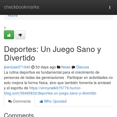
Home
checkbookmarks
Togg
navi
Home
1
Deportes: Un Juego Sano y
Divertido
jeanlzae571940
53 days ago
News
Discuss
La rutina deportiva es fundamental para el crecimiento de
personas de todas las generaciones . Participar en actividades no
solo mejora la forma física, sino que también fomenta la amistad
y el espíritu de
https://vinnycwik975779.humor-
blog.com/39495832/deportes-un-juego-sano-y-divertido
Comments
Who Upvoted
Comments