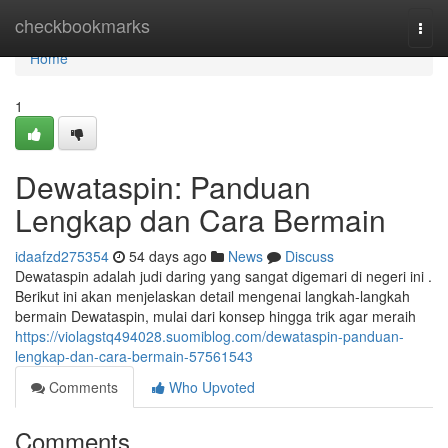
Home
checkbookmarks
Togg
navi
Home
1
Dewataspin: Panduan
Lengkap dan Cara Bermain
idaafzd275354
54 days ago
News
Discuss
Dewataspin adalah judi daring yang sangat digemari di negeri ini .
Berikut ini akan menjelaskan detail mengenai langkah-langkah
bermain Dewataspin, mulai dari konsep hingga trik agar meraih
https://violagstq494028.suomiblog.com/dewataspin-panduan-
lengkap-dan-cara-bermain-57561543
Comments
Who Upvoted
Comments