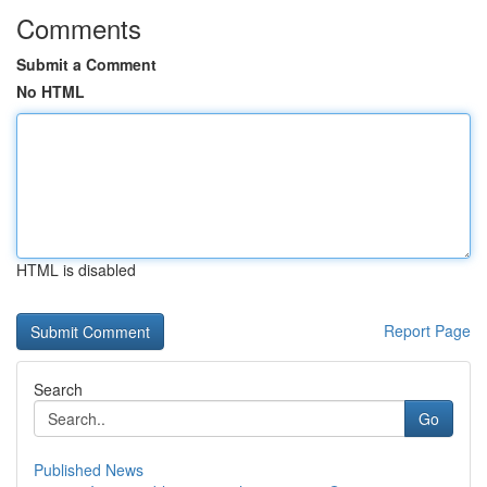
Comments
Submit a Comment
No HTML
HTML is disabled
Report Page
Search
Go
Published News