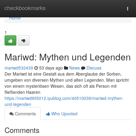
Home
checkbookmarks
Togg
navi
Home
1
Mariwd: Mythen und Legenden
mariwd532439
53 days ago
News
Discuss
Der Mariwd ist eine Gestalt aus dem Aberglaube der Sorben,
umgeben von diversen Mythen und alten Legenden. Man spricht
von einem mysteriösen Wesen, das sich oft als Person mit
fließenden Haaren
https://mariwd905012.iyublog.com/40510039/mariwd-mythen-
und-legenden
Comments
Who Upvoted
Comments