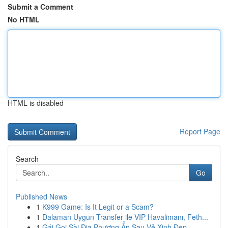
Submit a Comment
No HTML
HTML is disabled
Report Page
Search
Go
Published News
1
K999 Game: Is It Legit or a Scam?
1
Dalaman Uygun Transfer ile VIP Havalimanı, Feth...
1
Gái Gọi Sài Địa Phương Ẩn Sau Vẻ Xinh Đẹp