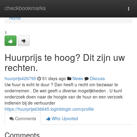
Home
checkbookmarks
Togg
navi
Home
1
Huurprijs te hoog? Dit zijn uw
rechten.
huurprijs426795
51 days ago
News
Discuss
Uw huur is echt te duur ? Dan heeft u recht om bezwaar te
ondernemen . De wet geeft u diverse mogelijkheden . U kunt
onderzoek doen naar de hoogte van de huur en een verzoek
indienen bij de verhuurder
https://huurprijs636645.loginblogin.com/profile
Comments
Who Upvoted
Comments