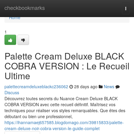
Home
checkbookmarks
Togg
navi
Home
1
Palette Cream Deluxe BLACK
COBRA VERSION : Le Recueil
Ultime
palettecreamdeluxeblackc236062
28 days ago
News
Discuss
Découvrez toutes secrets du Nuance Cream Deluxe BLACK
COBRA VERSION avec cette recueil définitif. Maîtrisez vos
techniques pour réaliser vos styles remarquables. Que êtes des
débutant ou bien une professionnel,
https://ihannamaej657585.blogdomago.com/39815833/palette-
cream-deluxe-noir-cobra-version-le-guide-complet