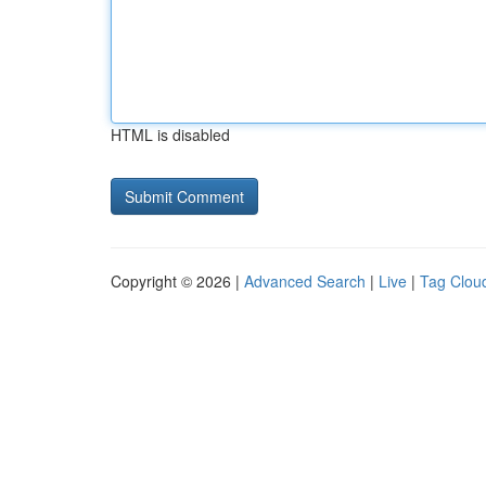
HTML is disabled
Copyright © 2026 |
Advanced Search
|
Live
|
Tag Clou