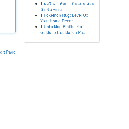
1
พูลวิลล่า พัทยา: ดินแดน ส่วน
ตัว ชิด ทะเล
1
Pokémon Rug: Level Up
Your Home Decor
1
Unlocking Profits: Your
Guide to Liquidation Pa...
ort Page