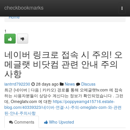
Home
checkbookmarks
Togg
navi
Home
1
네이버 링크로 접속 시 주의! 오
메글랫 비닷컴 관련 안내 주의
사항
iantrrd792230
28 days ago
News
Discuss
최근 {네이버 | 다음 | 카카오) 경로를 통해 오메글랫tv.com 에 접속
하는 사용자분들이 상당수 계신다는 정보가 확인되었습니다 . 그런
데, Omeglatv.com 에 대한
https://poppyeamg415716.estate-
blog.com/40339323/네이버-연결-시-주의-omeglatv-com-와-관련
된-안내-주의사항
Comments
Who Upvoted